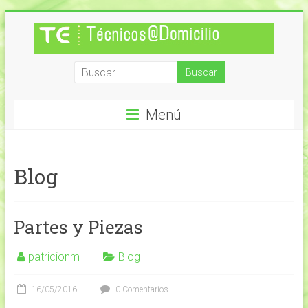
Saltar
al
contenido
Técnicos
a
Menú
Domicilio
Mantención
Informática
Blog
Partes y Piezas
patricionm
Blog
16/05/2016
0 Comentarios