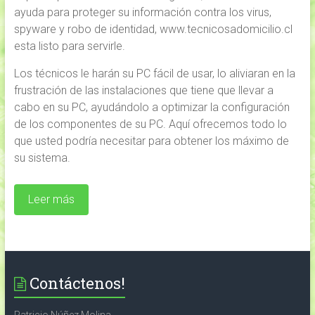
ayuda para proteger su información contra los virus,
spyware y robo de identidad, www.tecnicosadomicilio.cl
esta listo para servirle.
Los técnicos le harán su PC fácil de usar, lo aliviaran en la
frustración de las instalaciones que tiene que llevar a
cabo en su PC, ayudándolo a optimizar la configuración
de los componentes de su PC. Aquí ofrecemos todo lo
que usted podría necesitar para obtener los máximo de
su sistema.
Leer más
Contáctenos!