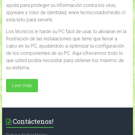
ayuda para proteger su información contra los virus,
spyware y robo de identidad, www.tecnicosadomicilio.cl
esta listo para servirle.
Los técnicos le harán su PC fácil de usar, lo aliviaran en la
frustración de las instalaciones que tiene que llevar a
cabo en su PC, ayudándolo a optimizar la configuración
de los componentes de su PC. Aquí ofrecemos todo lo
que usted podría necesitar para obtener los máximo de
su sistema.
Leer más
Contáctenos!