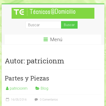
Saltar
al
contenido
Técnicos
a
Menú
Domicilio
Mantención
Informática
Autor:
patricionm
Partes y Piezas
patricionm
Blog
16/05/2016
0 Comentarios